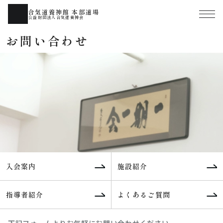
合気道養神館 本部道場
公益財団法人合気道養神会
お問い合わせ
入会案内
施設紹介
指導者紹介
よくあるご質問