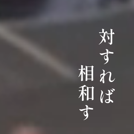
対すれば
相和す