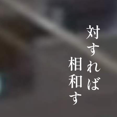
対すれば
相和す