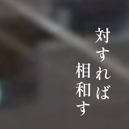
対すれば
相和す