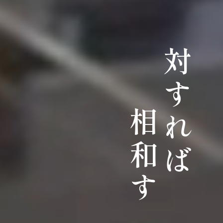
対すれば
相和す