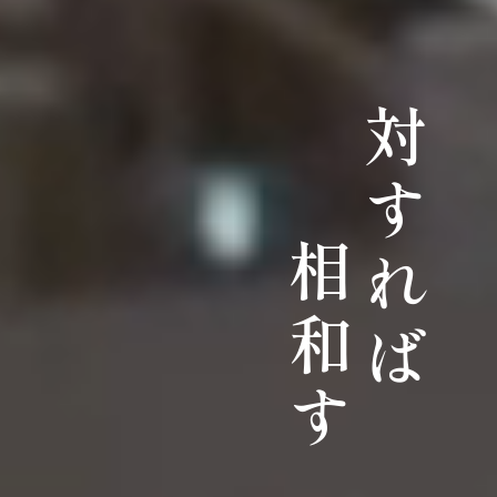
対すれば
相和す