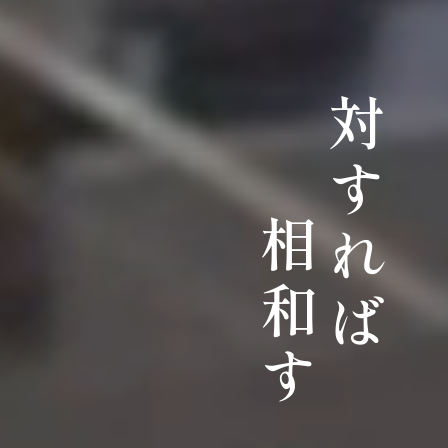
対すれば
相和す