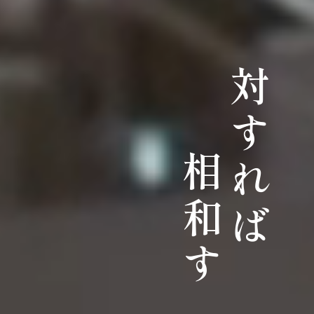
対すれば
相和す