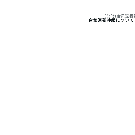
(公財)合気道
合気道養神館について