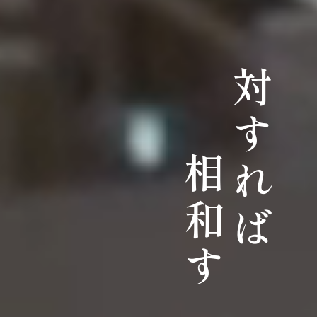
対すれば
相和す