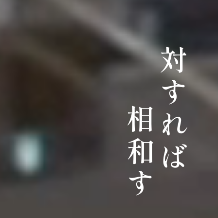
対すれば
相和す