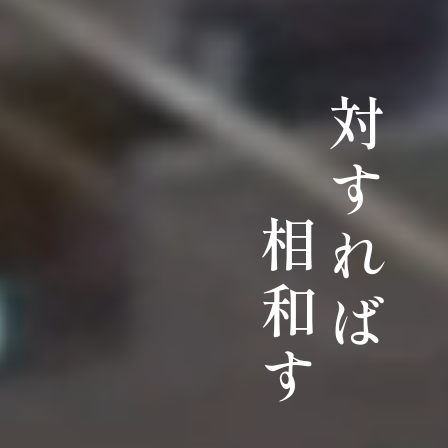
対すれば
相和す