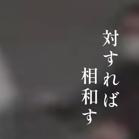
対すれば
相和す