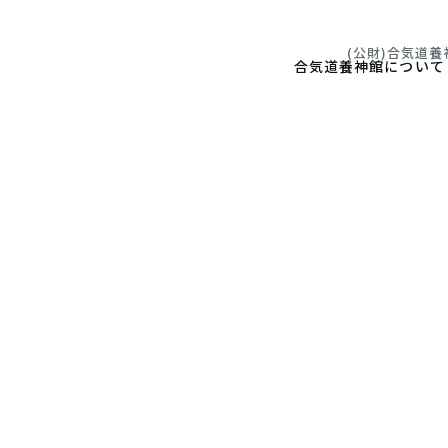
(公財)合気道
合気道養神館について