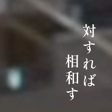
対すれば
相和す