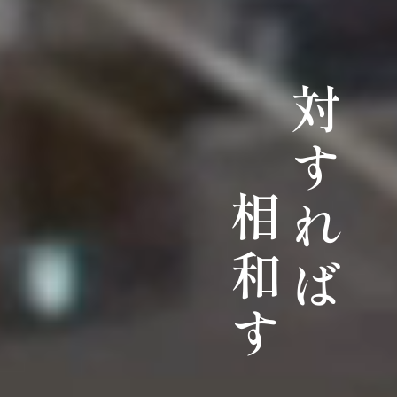
対すれば
相和す