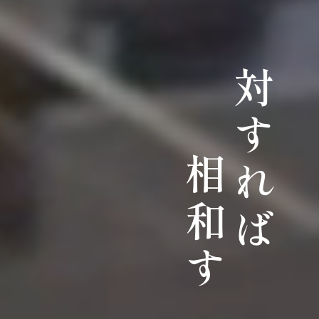
対すれば
相和す