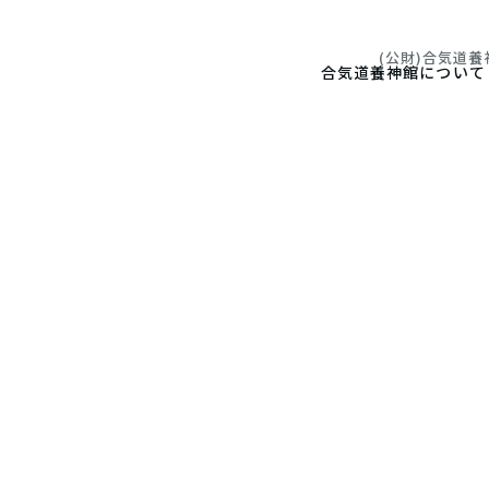
(公財)合気道
合気道養神館について