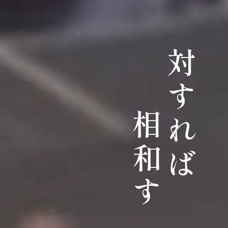
対すれば
相和す