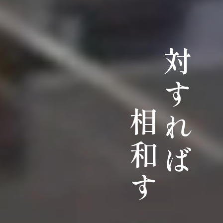
対すれば
相和す