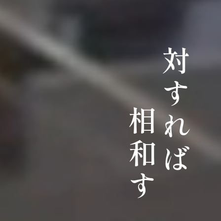
対すれば
相和す