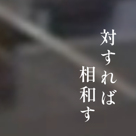
対すれば
相和す