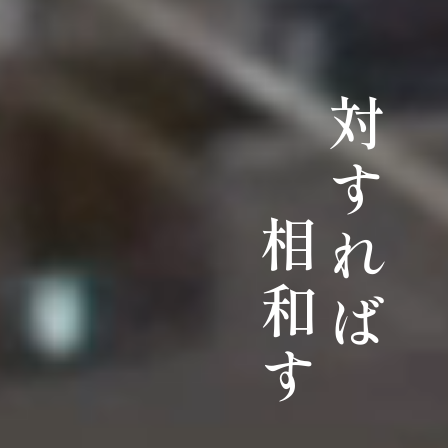
対すれば
相和す