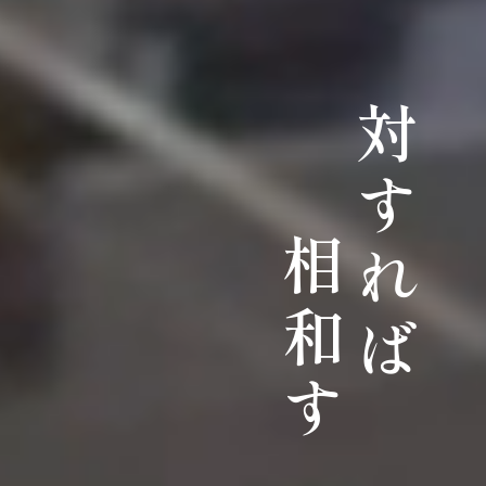
対すれば
相和す