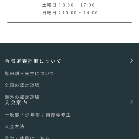
土曜日：8:30 ~ 17:00
日曜日：10:00 ~ 14:00
合気道養神館について
塩田剛三先生について
全国の認定道場
海外の認定道場
入会案内
一般部
/
少年部
/
国際専修生
入会方法
見学・体験はこちら