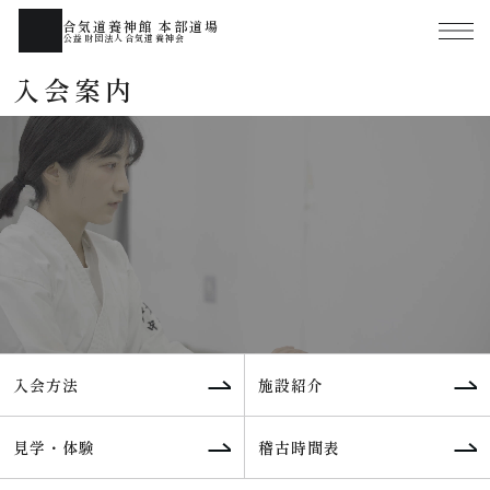
合気道養神館 本部道場
公益財団法人合気道養神会
入会案内
入会方法
施設紹介
見学・体験
稽古時間表