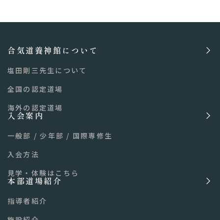
合気道養神館について
塩田剛三先生について
全国の認定道場
海外の認定道場
入会案内
一般部
/
少年部
/
国際専修生
入会方法
見学・体験はこちら
本部道場紹介
指導者紹介
施設紹介