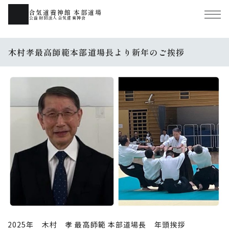
合気道養神館 本部道場
公益財団法人合気道養神会
木村孝最高師範本部道場長より新年のご挨拶
2025年 木村 孝 最高師範 本部道場長 年頭挨拶