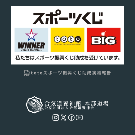
totoスポーツ振興くじ助成実績報告
合気道養神館 本部道場
公益財団法人合気道養神会