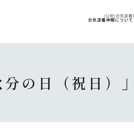
(公財)合気道
合気道養神館について
は「秋分の日（祝日）