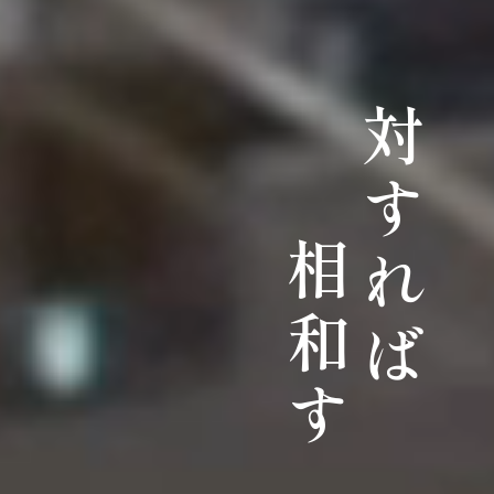
対すれば
相和す