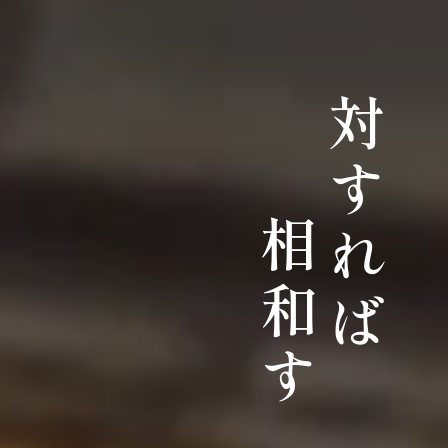
対すれば
相和す