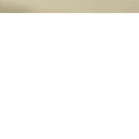
お願い
見学・体験
お知らせ
一覧を見る
2026.08.07
重要