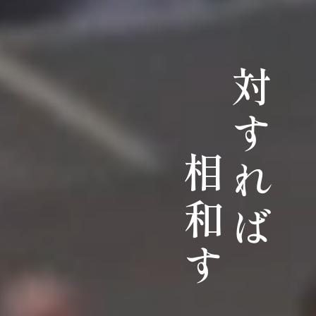
対すれば
相和す