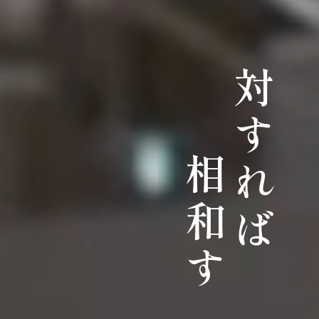
対すれば
相和す