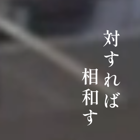
対すれば
相和す