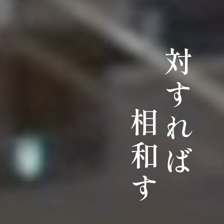
対すれば
相和す