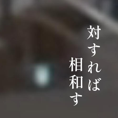
対すれば
相和す