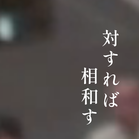
対すれば
相和す