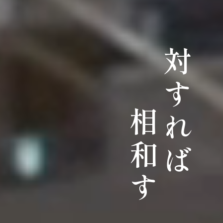
対すれば
相和す