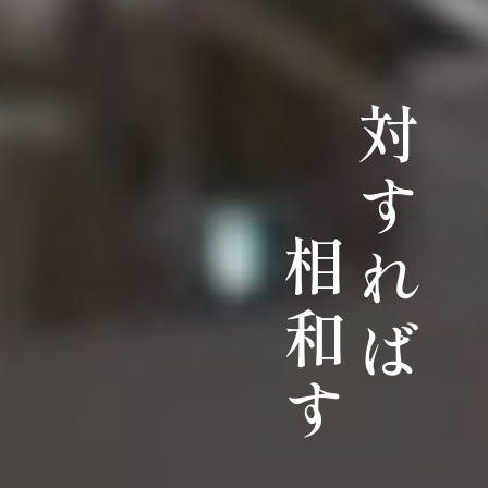
対すれば
相和す