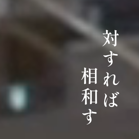
対すれば
相和す