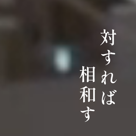
対すれば
相和す