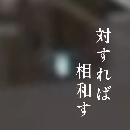
対すれば
相和す