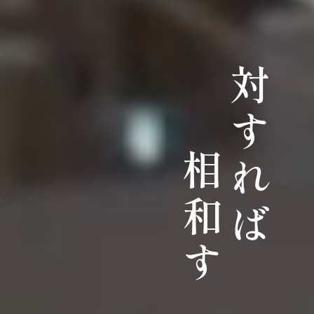
対すれば
相和す