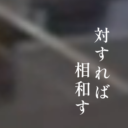
対すれば
相和す