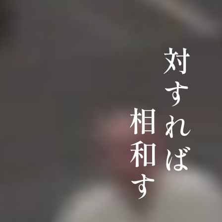
対すれば
相和す