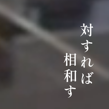
対すれば
相和す