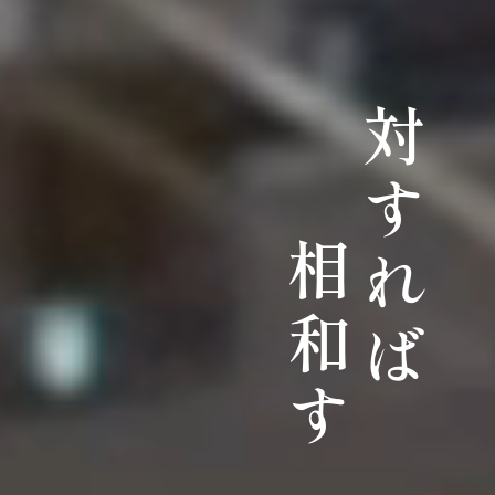
対すれば
相和す