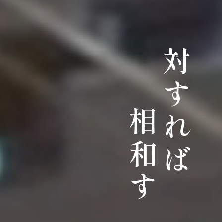
対すれば
相和す