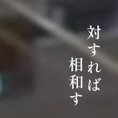
対すれば
相和す