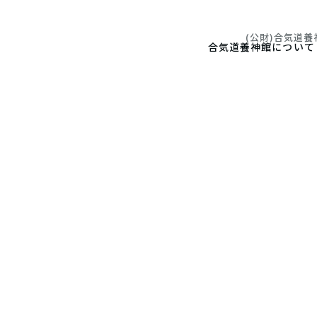
(公財)合気道
合気道養神館について